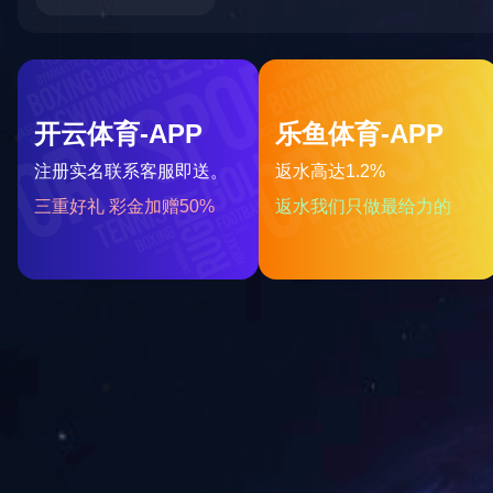
警用特种装备
教育教学专用设备