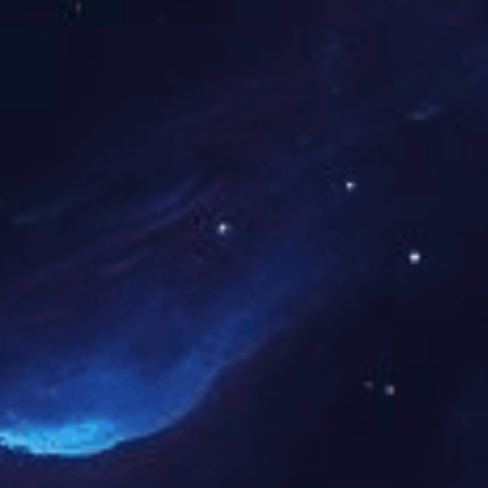
产品
1、检查
2、机柜
3、探测
4、根据
5、提供
6、检查
7、采用 
8、检查
9、设备