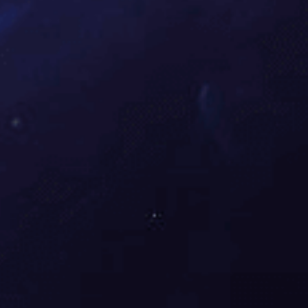
186889
一
扫
关
注
微
信
公
众
号
更加简单和人性化的设备操作；