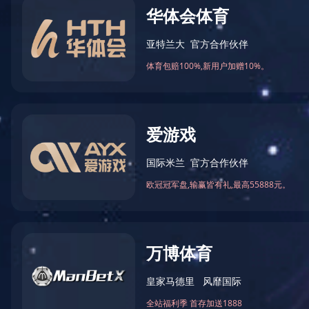
热搜关键词：
微震生命探测仪
毫米波人体安检仪
智能管控系统
>
您的位置：
主页
微震生命探测仪
HC-M
和创产品中心
微震生命探测仪
毫米波人体安检仪
开云手机官方版登录入口-开云(中国)