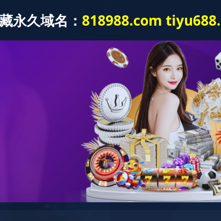
发创新
企业
联系电话
案定制服务商
产品中心
公司案例
新闻动态
开