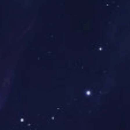
介绍
PRODUCT INTRODUCTION
-MDS-X1微震生命探测仪（无线），是开云手机官方版登录入口-开云(中
感器线缆的束缚，可以做到更便捷的检测来往车辆。主要使用在监狱、看