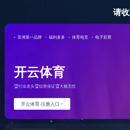
欢迎您访问开云手机官方版登录入口-开云(中国) 官网
研
和创 • 安全设备
公共安全领域解决方
首页
微震生命探测仪
毫米波人体安检仪