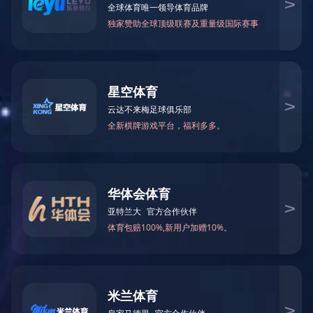
毫米波人体安检仪
开云手机官方版登录入口-开云(中国)
车辆出入检查管理系统
爆炸物毒品探测设备
危险液体探测设备
金属探测设备
智能管控系统
人员识别管理系统
热成像红外测温系统
警用特种装备
教育教学专用设备