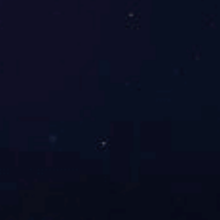
应用场景与对象
400-
168-
6661
扫
186889
一
扫