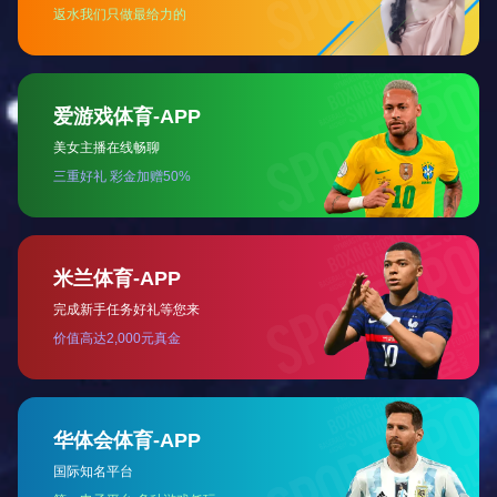
产品参数
PRODUCT PARAMETER
1、检查速度快，最短检查时间 15 秒，一般不超过25
秒；
2、机柜式整体造型，便于快速移动，随时部署；
3、探测人体心跳的震动信号，被动式检测，设备对人员
完全无害；
4、根据人体工程学原理配置专用工业触摸显示屏，更清
晰简洁的人机交互界面，更加简单和人性化的设备操
作；
5、提供软件界面、警灯和警铃三种报警方式，在复杂环
境中仍能准确提示用户；