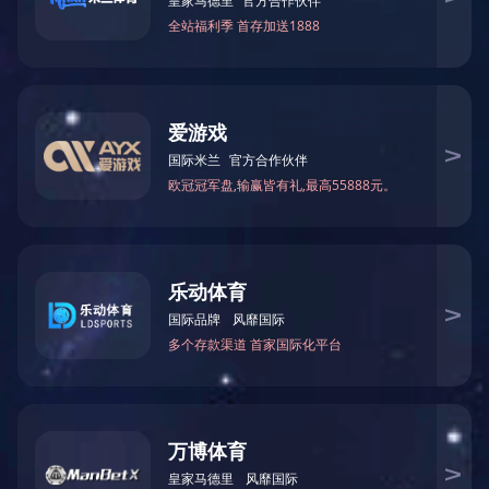
和创HC-MDS-X1微震生命探测仪（无线），是开云手机官方
版登录入口-开云(中国) 研发的一款无线式微震生命探测仪，
这款微震生命探测仪，摆脱了传感器线缆的束缚，可以做到更
便捷的检测来往车辆。
服务热线：
400-168-6661
立即咨询