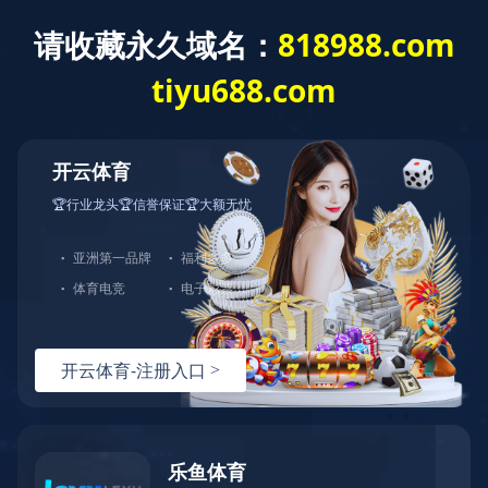
首页
>
您的位置：
主页
微震生命探测仪
和创产品中心
微震生命探测仪