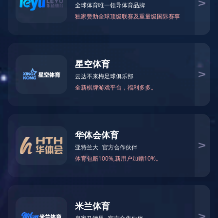
毫米波人体安检仪
开云手机官方版登录入口-开云(中国)
车辆出入检查管理系统
爆炸物毒品探测设备
危险液体探测设备
金属探测设备
智能管控系统
人员识别管理系统
热成像红外测温系统
警用特种装备
教育教学专用设备