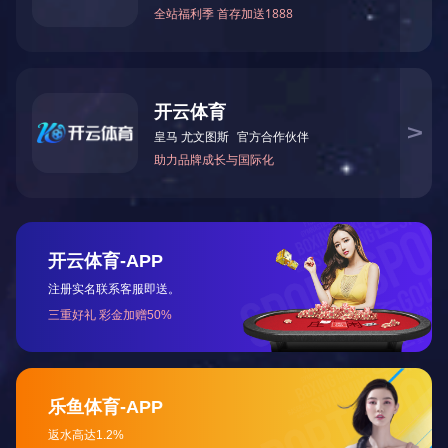
产品介绍
PRODUCT INTRODUCTION
和创HC-MDS-X1微震生命探测仪（无线），是开云手机
官方版登录入口-开云(中国) 研发的一款无线式微震生命
探测仪，这款微 震生命探测仪，摆脱了传感器线缆的束
缚，可以做到更便捷的检测来往车辆。主要使用在监
狱、看守所、戒毒所、海关 等地，来往车辆的检查。