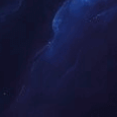
参数
PRODUCT PARAMETER
速度快，最短检查时间 15 秒，一般不超过25 秒；
式整体造型，便于快速移动，随时部署；
人体心跳的震动信号，被动式检测，设备对人员完全无害；
人体工程学原理配置专用工业触摸显示屏，更清晰简洁的人机交互界面，
软件界面、警灯和警铃三种报警方式，在复杂环境中仍能准确提示用户；
结果自动存储，随时查阅；
Windows 7 操作系统软件，系统运行稳定；
结果可备份至 U 盘等介质，便于长期保存；
运行及检测情况信息及数据可与监控指挥中心联网；