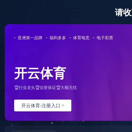
欢迎您访问开云手机官方版登录入口-开云(中国) 官网
研
和创 • 安全设备
公共安全领域解决方
首页
微震生命探测仪
毫米波人体安检仪