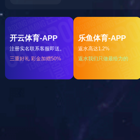
车辆出入检查管理系统
爆炸物毒品探测设备
危险液体探测设备
金属探测设备
智能管控系统
人员识别管理系统
热成像红外测温系统
警用特种装备
教育教学专用设备