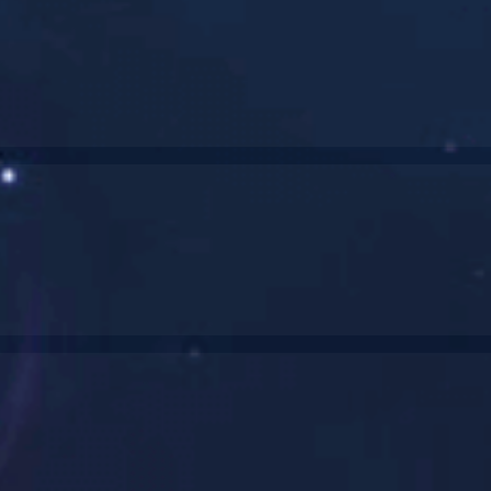
开云手机官方版登录入口-开云(中国)
DS-X1微震生命探测仪（无线）
和创H
口-开
仪，摆