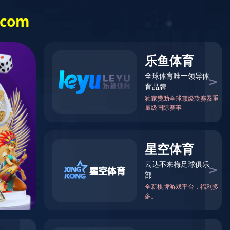
丨
中文版
ENGLISH
18688994455
：
关注微信公众号
云手机官方版登录入口-开云(中国)