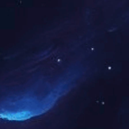
产品
1、检查
2、机柜
3、探测
4、根据
5、提供
6、检查
7、采用 
8、检查
9、设备