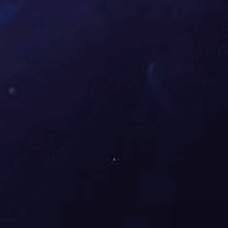
186889
一
扫
关
注
微
信
公
众
号
更加简单和人性化的设备操作；