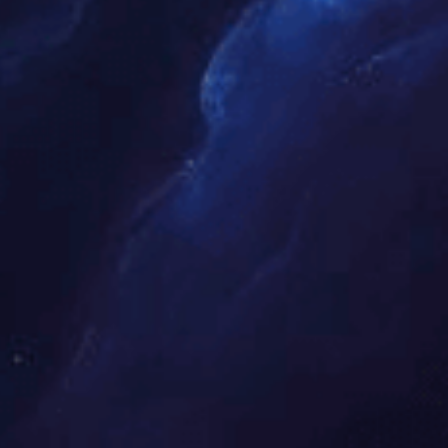
参数
PRODUCT PARAMETER
速度快，最短检查时间 15 秒，一般不超过25 秒；
式整体造型，便于快速移动，随时部署；
人体心跳的震动信号，被动式检测，设备对人员完全无害；
人体工程学原理配置专用工业触摸显示屏，更清晰简洁的人机交互界面，
软件界面、警灯和警铃三种报警方式，在复杂环境中仍能准确提示用户；
结果自动存储，随时查阅；
Windows 7 操作系统软件，系统运行稳定；
结果可备份至 U 盘等介质，便于长期保存；
运行及检测情况信息及数据可与监控指挥中心联网；