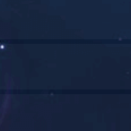
开云手机官方版登录入口-开云(中国)
DS-X1微震生命探测仪（无线）
和创H
口-开
仪，摆