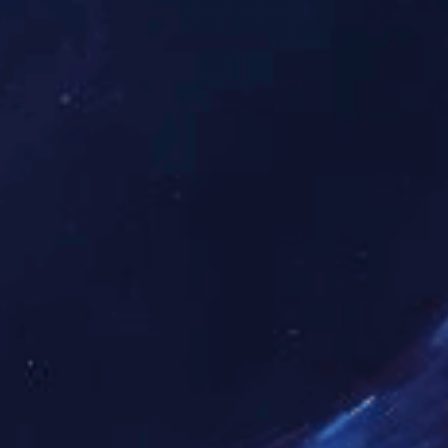
国) 研发的一款无线式微震生命探测仪，这款微 震生命探测仪，
守所、戒毒所、海关 等地，来往车辆的检查。