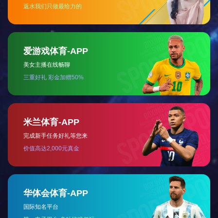
扫
186889
一
扫
关
注
微
信
手机探测安检门检查系
和创HC6550X光安检机
公
统软件证书
检验报告
众
号