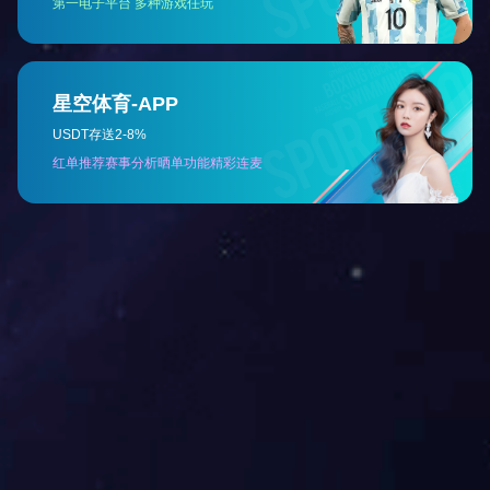
和创HC10080X光安检
监狱车行通道检查系统
机检验报告
软件
«
1
»
0755-89399993
服务热线：
186-8899-4455
联系电话：
zhuyong@hcanjian.com
电子邮箱：