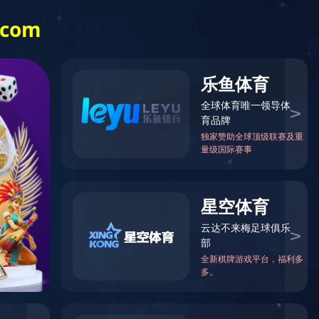
丨
中文版
ENGLISH
18688994455
：
关注微信公众号
云手机官方版登录入口-开云(中国)