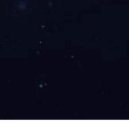
关
注
微
信
公
众
号
热品推荐