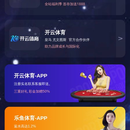
体。同时，X光安检机的操作人员也需要接受专业培
训，了解设备的安全操作规程，确保在使用过程中不
会对人员造成辐射伤害。
然而，尽管X光安检机的辐射水平较低，我们仍然需
要注意在使用过程中的安全。例如，在安检过程中应
该保持一定距离，避免长时间接触设备；对于孕妇、
儿童等敏感人群，也应该特别注意保护，避免不必要
的辐射暴露。
400-
168-
6661
扫
186889
一
扫