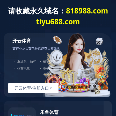
首页
>
>
您的位置：
主页
新闻动态
x光安检机有辐射吗？
和创资讯中心
公司新闻
+