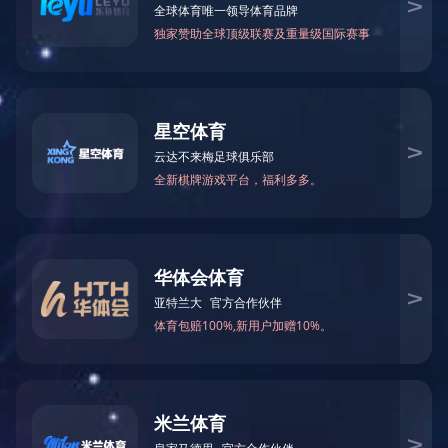
行业新闻
+
x光安检机有辐射吗？
来源：开云手机官方版登录入口-开云(中国) 发布日期: 2025-4-22
14:24:21 浏览量: 5108
x光安检机有辐射吗？对于X光安检机是否有辐射的问
题，我们需要从科学角度和实际应用出发进行分析。
首先，X光安检机确实会产生辐射，但这种辐射属于
低能量X射线，与医用X光机和核辐射等高强度辐射
源相比，其辐射剂量极低，不会对人体健康造成直接
危害。此外，X光安检机的设计和使用也遵循了国际
和国内的安全标准，确保辐射水平在安全范围内。